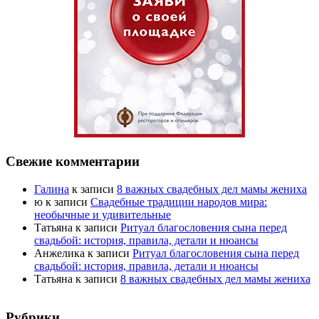
Свежие комментарии
Галина
к записи
8 важных свадебных дел мамы жениха
ю
к записи
Свадебные традиции народов мира:
необычные и удивительные
Татьяна
к записи
Ритуал благословения сына перед
свадьбой: история, правила, детали и нюансы
Анжелика
к записи
Ритуал благословения сына перед
свадьбой: история, правила, детали и нюансы
Татьяна
к записи
8 важных свадебных дел мамы жениха
Рубрики