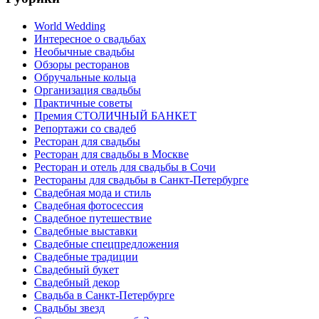
World Wedding
Интересное о свадьбах
Необычные свадьбы
Обзоры ресторанов
Обручальные кольца
Организация свадьбы
Практичные советы
Премия СТОЛИЧНЫЙ БАНКЕТ
Репортажи со свадеб
Ресторан для свадьбы
Ресторан для свадьбы в Москве
Ресторан и отель для свадьбы в Сочи
Рестораны для свадьбы в Санкт-Петербурге
Свадебная мода и стиль
Свадебная фотосессия
Свадебное путешествие
Свадебные выставки
Свадебные спецпредложения
Свадебные традиции
Свадебный букет
Свадебный декор
Свадьба в Санкт-Петербурге
Свадьбы звезд