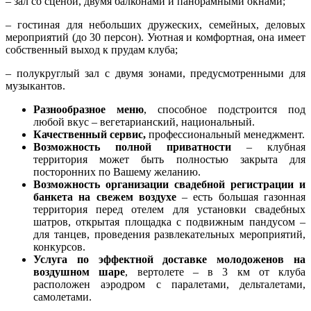
– зал со сценой, двумя балконами и панорамными окнами;
– гостиная для небольших дружеских, семейных, деловых
мероприятий (до 30 персон). Уютная и комфортная, она имеет
собственный выход к прудам клуба;
– полукруглый зал с двумя зонами, предусмотренными для
музыкантов.
Разнообразное меню
, способное подстроится под
любой вкус – вегетарианский, национальный.
Качественный сервис,
профессиональный менеджмент.
Возможность полной приватности
– клубная
территория может быть полностью закрыта для
посторонних по Вашему желанию.
Возможность организации свадебной регистрации и
банкета на свежем воздухе
– есть большая газонная
территория перед отелем для установки свадебных
шатров, открытая площадка с подвижным пандусом –
для танцев, проведения развлекательных мероприятий,
конкурсов.
Услуга по эффектной доставке молодоженов на
воздушном шаре
, вертолете – в 3 км от клуба
расположен аэродром с паралетами, дельталетами,
самолетами.