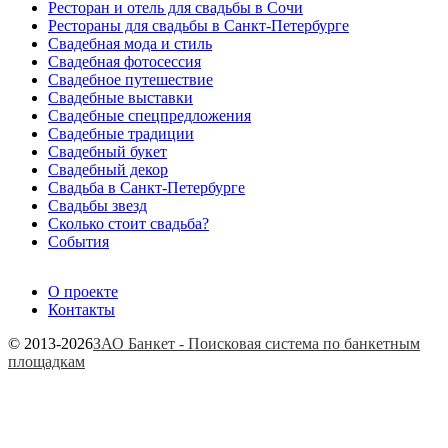
Ресторан и отель для свадьбы в Сочи
Рестораны для свадьбы в Санкт-Петербурге
Свадебная мода и стиль
Свадебная фотосессия
Свадебное путешествие
Свадебные выставки
Свадебные спецпредложения
Свадебные традиции
Свадебный букет
Свадебный декор
Свадьба в Санкт-Петербурге
Свадьбы звезд
Сколько стоит свадьба?
События
О проекте
Контакты
© 2013-2026
ЗАО Банкет - Поисковая система по банкетным
площадкам