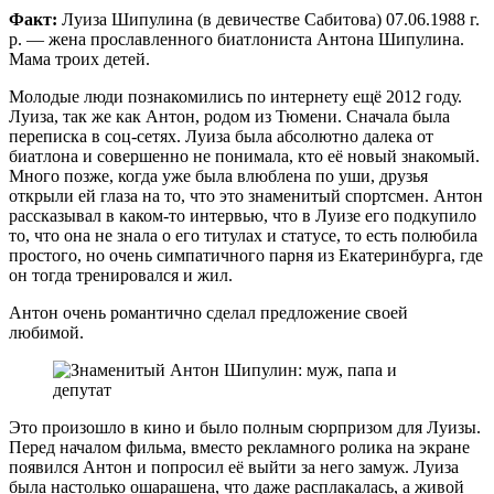
Факт:
Луиза Шипулина (в девичестве Сабитова) 07.06.1988 г.
р. — жена прославленного биатлониста Антона Шипулина.
Мама троих детей.
Молодые люди познакомились по интернету ещё 2012 году.
Луиза, так же как Антон, родом из Тюмени. Сначала была
переписка в соц-сетях. Луиза была абсолютно далека от
биатлона и совершенно не понимала, кто её новый знакомый.
Много позже, когда уже была влюблена по уши, друзья
открыли ей глаза на то, что это знаменитый спортсмен. Антон
рассказывал в каком-то интервью, что в Луизе его подкупило
то, что она не знала о его титулах и статусе, то есть полюбила
простого, но очень симпатичного парня из Екатеринбурга, где
он тогда тренировался и жил.
Антон очень романтично сделал предложение своей
любимой.
Это произошло в кино и было полным сюрпризом для Луизы.
Перед началом фильма, вместо рекламного ролика на экране
появился Антон и попросил её выйти за него замуж. Луиза
была настолько ошарашена, что даже расплакалась, а живой