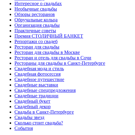
Интересное о свадьбах
Необычные свадьбы
Обзоры ресторанов
Обручальные кольца
Организация свадьбы
Практичные советы
Премия СТОЛИЧНЫЙ БАНКЕТ
Репортажи со свадеб
Ресторан для свадьбы
Ресторан для свадьбы в Москве
Ресторан и отель для свадьбы в Сочи
Рестораны для свадьбы в Санкт-Петербурге
Свадебная мода и стиль
Свадебная фотосессия
Свадебное путешествие
Свадебные выставки
Свадебные спецпредложения
Свадебные традиции
Свадебный букет
Свадебный декор
Свадьба в Санкт-Петербурге
Свадьбы звезд
Сколько стоит свадьба?
События