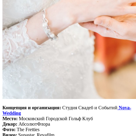
Концепция и организация:
Студия Свадеб и Событий
Nova-
Wedding
Место:
Московский Городской Гольф Клуб
Декор:
АбсолютФлора
Фото:
The Fretties
Видео:
Supastar, Revafilm