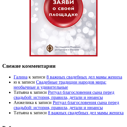
Свежие комментарии
Галина
к записи
8 важных свадебных дел мамы жениха
ю
к записи
Свадебные традиции народов мира:
необычные и удивительные
Татьяна
к записи
Ритуал благословения сына перед
свадьбой: история, правила, детали и нюансы
Анжелика
к записи
Ритуал благословения сына перед
свадьбой: история, правила, детали и нюансы
Татьяна
к записи
8 важных свадебных дел мамы жениха