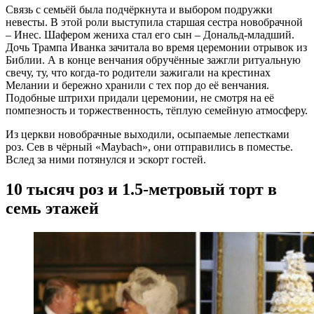
Связь с семьёй была подчёркнута и выбором подружки
невесты. В этой роли выступила старшая сестра новобрачной
– Инес. Шафером жениха стал его сын – Дональд-младший.
Дочь Трампа Иванка зачитала во время церемонии отрывок из
Библии. А в конце венчания обручённые зажгли ритуальную
свечу, ту, что когда-то родители зажигали на крестинах
Мелании и бережно хранили с тех пор до её венчания.
Подобные штрихи придали церемонии, не смотря на её
помпезность и торжественность, тёплую семейную атмосферу.
Из церкви новобрачные выходили, осыпаемые лепестками
роз. Сев в чёрный «Maybach», они отправились в поместье.
Вслед за ними потянулся и эскорт гостей.
10 тысяч роз и 1.5-метровый торт в
семь этажей