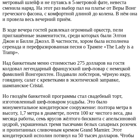
метровый шлейф и не путаясь в 5-метровой фате, невеста
сменила наряд. На этот раз выбор пал на платье от Веры Вонг
греческого фасона, с комфортной длиной до колена. В нём она
и провела весь вечерний приём.
В ходе вечера гостей развлекал огромный оркестр, пели
приглашённые знаменитости, среди которых были Элтон
Джон и Билли Джоэл. В частности, хором была исполнена
серенада и перефразированная песня о Трампе «The Lady is a
Tramp».
Над банкетным меню стоимостью 275 долларов на гостя
колдовал легендарный французский шеф-повар с немецкой
фамилией Вонгерихтен. Подавали лобстеров, чёрную икру,
говядину, салат с креветками в экзотической заправке,
шампанское Cristal.
Но гвоздём банкетной программы стал свадебный торт,
изготовленный шеф-поваром усадьбы. Это было
монументальное кондитерское сооружение: полтора метра в
высоту, 1,7 метра в диаметре, почти 100 кг чистого веса, два
месяца работы, семь ярусов жёлтого бисквита с апельсиновой
цедрой, украшенных тремя тысячами белых сахарных розочек
и пропитанных сливочным кремом Grand Marnier. Этот
кондитерский исполин потянул на 50 тысяч долларов. Чтобы