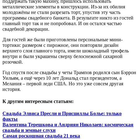
поддержать такую махину, пришлось использовать
металлические элементы в конструкции. Из-за их обилия
молодожёны не стали разрезать торт, упустив эту часть
программы свадебного банкета. В результате никто из гостей
главный торт так и не попробовал. И он остался частью
свадебной декорации.
Для гостей же были приготовлены персональные мини-
тортики: размером с пирожное, они повторяли дизайн
верхнего слоя главного торта, имели шоколадный трюфель
внутри и были украшены сверху белоснежной сахарной
розочкой.
Год спустя после свадьбы у четы Трампов родился сын Бэррон
Уильям, а ещё через 10 лет Дональд стал президентом, а
Мелания – первой леди США. Но это уже совсем другая
история.
К другим интересным статьям:
Свадьба Элвиса Пресли и Присциллы Болье: только
факты
Валентина Терешкова и Андриян Николаев: космическая
свадьба и земные слухи
Самая роскошная свадьба 21 века