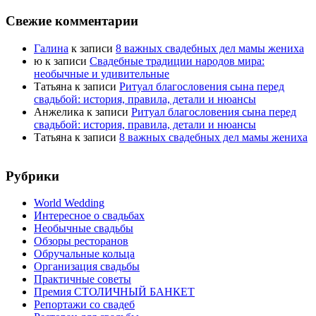
Свежие комментарии
Галина
к записи
8 важных свадебных дел мамы жениха
ю
к записи
Свадебные традиции народов мира:
необычные и удивительные
Татьяна
к записи
Ритуал благословения сына перед
свадьбой: история, правила, детали и нюансы
Анжелика
к записи
Ритуал благословения сына перед
свадьбой: история, правила, детали и нюансы
Татьяна
к записи
8 важных свадебных дел мамы жениха
Рубрики
World Wedding
Интересное о свадьбах
Необычные свадьбы
Обзоры ресторанов
Обручальные кольца
Организация свадьбы
Практичные советы
Премия СТОЛИЧНЫЙ БАНКЕТ
Репортажи со свадеб