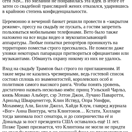
сети NBC. Но Мелании не понравилась эта идея. В итоге от
затеи со свадебной трансляцией жених отказался, ударившись
в крайнюю степень конфиденциальности.
Церемонию и вечерний банкет решили провести в «закрытом
режиме», прессу на свадьбу не пускать, а гостям запретить
пользоваться мобильными телефонами. Вето было также
наложено на все виды видео и звукозаписывающей
аппаратуры. Любые попытки репортёров проникнуть на
территорию поместья строго пресекались. Не помогли даже
уловки некоторых папарацци притвориться официантами или
музыкантами. Обмануть охрану никому из них не удалось.
Вход на свадьбу Трампов был строго по приглашениям. И
такие меры не казались чрезмерными, ведь гостевой список
состоял сплошь из знаменитостей, королевских особ и
политиков самого высокого ранга. Чтобы понять уровень,
достаточно назвать несколько имён: принц Уэльский Чарльз,
князь Монако Альберт, сэр Элтон Джон, Лучано Паваротти,
Арнольд Шварценеггер, Клин Иствуд, Опра Уинфри,
Мохаммед Али, Билли Джоэл, Хайди Клум, главред журнала
«Вог» Анна Винтура, чета Клинтонов… Кстати, Хиллари
тогда занимала пост сенатора, и до соперничества её и
Дональда за пост президента США оставалось ещё 11 лет.
Позже Трамп признается, что Клинтоны не могли не придти