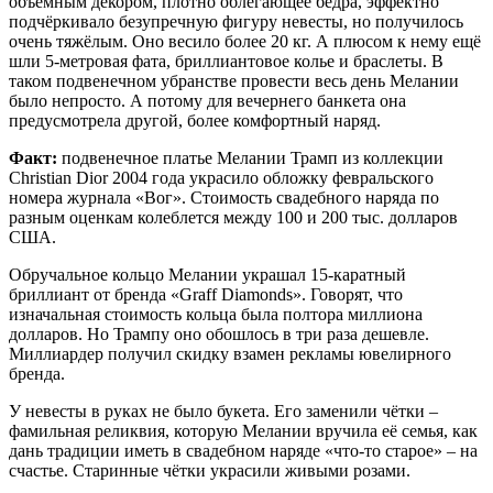
объёмным декором, плотно облегающее бёдра, эффектно
подчёркивало безупречную фигуру невесты, но получилось
очень тяжёлым. Оно весило более 20 кг. А плюсом к нему ещё
шли 5-метровая фата, бриллиантовое колье и браслеты. В
таком подвенечном убранстве провести весь день Мелании
было непросто. А потому для вечернего банкета она
предусмотрела другой, более комфортный наряд.
Факт:
подвенечное платье Мелании Трамп из коллекции
Christian Dior 2004 года украсило обложку февральского
номера журнала «Вог». Стоимость свадебного наряда по
разным оценкам колеблется между 100 и 200 тыс. долларов
США.
Обручальное кольцо Мелании украшал 15-каратный
бриллиант от бренда «Graff Diamonds». Говорят, что
изначальная стоимость кольца была полтора миллиона
долларов. Но Трампу оно обошлось в три раза дешевле.
Миллиардер получил скидку взамен рекламы ювелирного
бренда.
У невесты в руках не было букета. Его заменили чётки –
фамильная реликвия, которую Мелании вручила её семья, как
дань традиции иметь в свадебном наряде «что-то старое» – на
счастье. Старинные чётки украсили живыми розами.