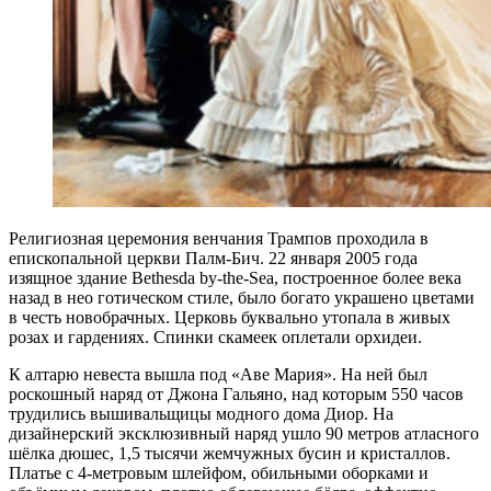
Религиозная церемония венчания Трампов проходила в
епископальной церкви Палм-Бич. 22 января 2005 года
изящное здание Bethesda by-the-Sea, построенное более века
назад в нео готическом стиле, было богато украшено цветами
в честь новобрачных. Церковь буквально утопала в живых
розах и гардениях. Спинки скамеек оплетали орхидеи.
К алтарю невеста вышла под «Аве Мария». На ней был
роскошный наряд от Джона Гальяно, над которым 550 часов
трудились вышивальщицы модного дома Диор. На
дизайнерский эксклюзивный наряд ушло 90 метров атласного
шёлка дюшес, 1,5 тысячи жемчужных бусин и кристаллов.
Платье с 4-метровым шлейфом, обильными оборками и