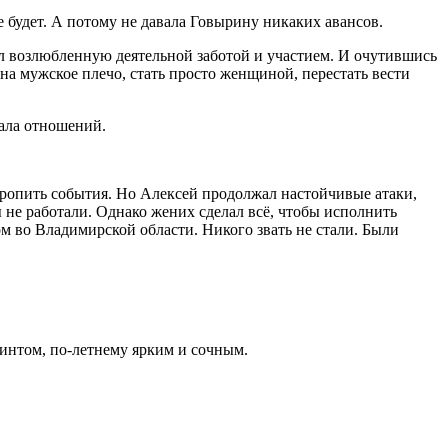
е будет. А потому не давала Говырину никаких авансов.
ил возлюбленную деятельной заботой и участием. И очутившись
на мужское плечо, стать просто женщиной, перестать вести
чала отношений.
оропить события. Но Алексей продолжал настойчивые атаки,
 не работали. Однако жених сделал всё, чтобы исполнить
м во Владимирской области. Никого звать не стали. Были
интом, по-летнему ярким и сочным.