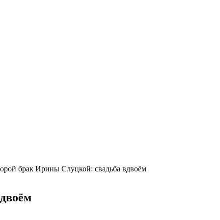
рой брак Ирины Слуцкой: свадьба вдвоём
вдвоём