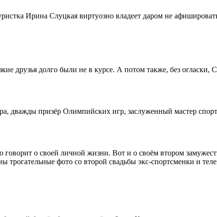
уристка Ирина Слуцкая виртуозно владеет даром не афишироват
изкие друзья долго были не в курсе. А потом также, без огласки, 
а, дважды призёр Олимпийских игр, заслуженный мастер спорта
 говорит о своей личной жизни. Вот и о своём втором замужеств
ны трогательные фото со второй свадьбы экс-спортсменки и тел