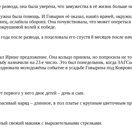
развода, она была уверена, что замужества в её жизни больше н
нужна была помощь. И Говырин её оказал, нашёл врачей, окруж
ец, ослабила оборону. Она почувствовала, что может опереться 
сокрушимой волей к победе.
года после развода, а поцеловала его спустя 8 месяцев после на
ал Ирине предложение. Она кольцо приняла, но попросила не т
ьбу назначили на 23-е число. Это был понедельник, когда ЗАГСы
аздновали молодожёны событие в усадьбе Говырина под Коврово
.
 первого у него двое детей – дочь и сын.
расивый наряд – длинное, в пол платье с крупным цветочным пр
жный свежий макияж с выразительными стрелками.