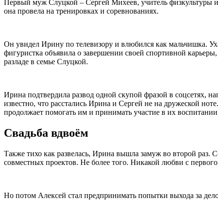
Первый муж Слуцкой – Сергей Михеев, учитель физкультуры и б
она провела на тренировках и соревнованиях.
Он увидел Ирину по телевизору и влюбился как мальчишка. Ухажи
фигуристка объявила о завершении своей спортивной карьеры, в
разладе в семье Слуцкой.
Ирина подтвердила развод одной скупой фразой в соцсетях, напи
известно, что расстались Ирина и Сергей не на дружеской нот
продолжает помогать им и принимать участие в их воспитании
Свадьба вдвоём
Также тихо как развелась, Ирина вышла замуж во второй раз. 
совместных проектов. Не более того. Никакой любви с первого
Но потом Алексей стал предпринимать попытки выхода за делов