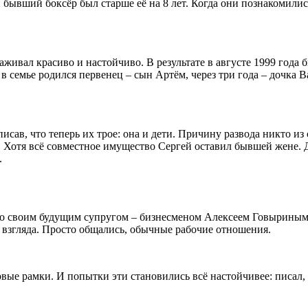
ывший боксёр был старше её на 8 лет. Когда они познакомились
вал красиво и настойчиво. В результате в августе 1999 года был
 семье родился первенец – сын Артём, через три года – дочка Ва
сав, что теперь их трое: она и дети. Причину развода никто из 
е. Хотя всё совместное имущество Сергей оставил бывшей жене. 
.
Со своим будущим супругом – бизнесменом Алексеем Говыриным, 
 взгляда. Просто общались, обычные рабочие отношения.
ые рамки. И попытки эти становились всё настойчивее: писал, 