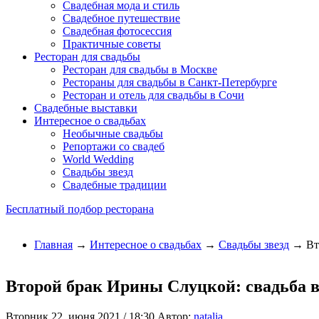
Свадебная мода и стиль
Свадебное путешествие
Свадебная фотосессия
Практичные советы
Ресторан для свадьбы
Ресторан для свадьбы в Москве
Рестораны для свадьбы в Санкт-Петербурге
Ресторан и отель для свадьбы в Сочи
Свадебные выставки
Интересное о свадьбах
Необычные свадьбы
Репортажи со свадеб
World Wedding
Свадьбы звезд
Свадебные традиции
Бесплатный подбор ресторана
Главная
→
Интересное о свадьбах
→
Свадьбы звезд
→ Вто
Второй брак Ирины Слуцкой: свадьба 
Вторник 22, июня 2021 / 18:30
Автор:
natalia