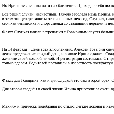
Но Ирина не спешила идти на сближение. Приходя в себя после 
Всё решил случай, несчастный. Тяжело заболела мама Ирины, 
в этом эпицентре защиты от жизненных невзгод, Слуцкая, након
себя как чемпионка и спортсменка со стальными нервами и не
Факт:
Слуцкая начала встречаться с Говыриным спустя больше 
На 14 февраля – День всех влюблённых, Алексей Говырин сдел
делая предложение каждый день, и в июле Ирина сдалась. Свад
желание своей возлюбленной. И регистрация состоялась. Отпр
только вдвоём. Родителей поставили в известность постфактум
Факт:
для Говырина, как и для Слуцкой это был второй брак. От
Для второй свадьбы в своей жизни Ирина приготовила очень к
Макияж и причёска подобраны по стилю: лёгкие локоны и не