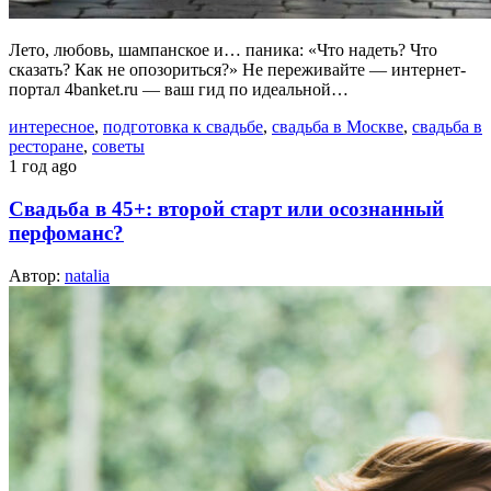
Лето, любовь, шампанское и… паника: «Что надеть? Что
сказать? Как не опозориться?» Не переживайте — интернет-
портал 4banket.ru — ваш гид по идеальной…
интересное
,
подготовка к свадьбе
,
свадьба в Москве
,
свадьба в
ресторане
,
советы
1 год ago
Свадьба в 45+: второй старт или осознанный
перфоманс?
Автор:
natalia