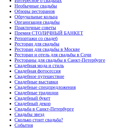
Интересное о свадьбах
Необычные свадьбы
Обзоры ресторанов
Обручальные кольца
Организация свадьбы
Практичные советы
Премия СТОЛИЧНЫЙ БАНКЕТ
Репортажи со свадеб
Ресторан для свадьбы
Ресторан для свадьбы в Москве
Ресторан и отель для свадьбы в Сочи
Рестораны для свадьбы в Санкт-Петербурге
Свадебная мода и стиль
Свадебная фотосессия
Свадебное путешествие
Свадебные выставки
Свадебные спецпредложения
Свадебные традиции
Свадебный букет
Свадебный декор
Свадьба в Санкт-Петербурге
Свадьбы звезд
Сколько стоит свадьба?
События