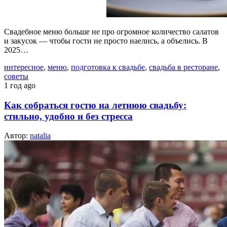
Свадебное меню больше не про огромное количество салатов
и закусок — чтобы гости не просто наелись, а объелись. В
2025…
интересное
,
меню
,
подготовка к свадьбе
,
свадьба в ресторане
,
советы
1 год ago
Как собраться гостю на летнюю свадьбу:
стильно, удобно и без стресса
Автор:
natalia