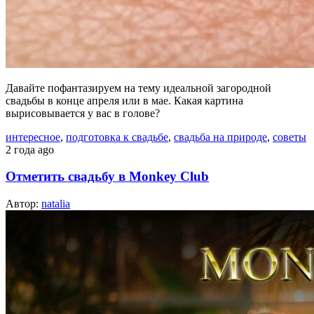
Давайте пофантазируем на тему идеальной загородной
свадьбы в конце апреля или в мае. Какая картина
вырисовывается у вас в голове?
интересное
,
подготовка к свадьбе
,
свадьба на природе
,
советы
2 года ago
Отметить свадьбу в Monkey Club
Автор:
natalia