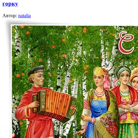
горку
Автор:
natalia