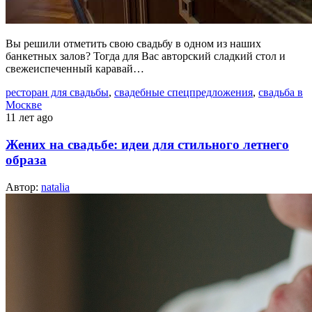
Вы решили отметить свою свадьбу в одном из наших
банкетных залов? Тогда для Вас авторский сладкий стол и
свежеиспеченный каравай…
ресторан для свадьбы
,
свадебные спецпредложения
,
свадьба в
Москве
11 лет ago
Жених на свадьбе: идеи для стильного летнего
образа
Автор:
natalia