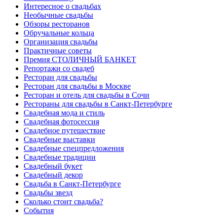
Интересное о свадьбах
Необычные свадьбы
Обзоры ресторанов
Обручальные кольца
Организация свадьбы
Практичные советы
Премия СТОЛИЧНЫЙ БАНКЕТ
Репортажи со свадеб
Ресторан для свадьбы
Ресторан для свадьбы в Москве
Ресторан и отель для свадьбы в Сочи
Рестораны для свадьбы в Санкт-Петербурге
Свадебная мода и стиль
Свадебная фотосессия
Свадебное путешествие
Свадебные выставки
Свадебные спецпредложения
Свадебные традиции
Свадебный букет
Свадебный декор
Свадьба в Санкт-Петербурге
Свадьбы звезд
Сколько стоит свадьба?
События