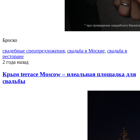
Броско
свадебные спецпредложения
,
свадьба в Москве
,
свадьба в
ресторане
2 года назад
Крым terrace Moscow – идеальная площадка для
свадьбы