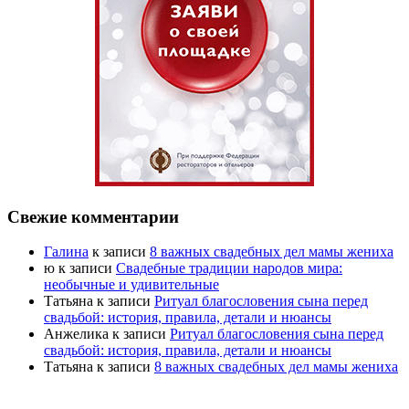
Свежие комментарии
Галина
к записи
8 важных свадебных дел мамы жениха
ю
к записи
Свадебные традиции народов мира:
необычные и удивительные
Татьяна
к записи
Ритуал благословения сына перед
свадьбой: история, правила, детали и нюансы
Анжелика
к записи
Ритуал благословения сына перед
свадьбой: история, правила, детали и нюансы
Татьяна
к записи
8 важных свадебных дел мамы жениха