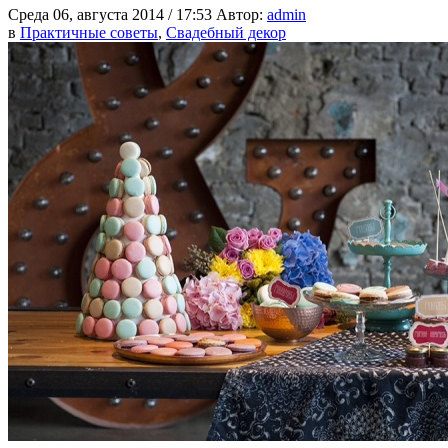
Среда 06, августа 2014 / 17:53
Автор:
admin
в
Практичные советы
,
Свадебный декор