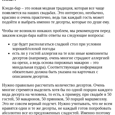
Кэнди-бар – это новая модная традиция, которая все чаще
появляется на наших свадьбах. Это интересно, необычно,
красиво и очень практично, ведь так каждый гость может
подойти и выбрать именно те десерты, которые по душе ему.
Чтобы не возникло никаких проблем, мы рекомендуем перед
заказом кэнди-бара найти ответы на следующие вопросы:
где будет располагаться сладкий стол при условии
хорошей/плохой погоды
есть ли у гостей аллергия на те или иные компоненты
десертов (например, очень многие страдают аллергией
на орехи, а ведь основа пирожных макарон – это
миндальная пудра). Соответствующая информация
обязательно должна быть указана на карточках с
описанием десертов.
Нужно правильно рассчитать количество десертов. Очень
многие стремятся выделить хотя бы по одной порции каждого
вида десерта на человека, то есть, к примеру, при свадьбе в 50
гостей, 50 макаронов, 50 пряников, 50 порций маршмеллоу.
Это не совсем верный подсчет. Нужно учитывать, что не всем
нравятся одни и те же десерты, не каждый готов попробовать
абсолютно все из предложенных сладостей. Именно поэтому