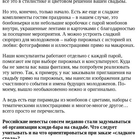
все это в стилистике и цветовом решении вашей свадьбы.
Но это, конечно, только начало. Есть же еще и сладкие
комплименты гостям праздника – в нашем случае, это
бонбоньерки или небольшие коробочки с парой монбонов
внутри, украшенные лентами и карточками с благодарностью
за посещение мероприятия. А можно устроить сладкий
сюрприз для молодоженов – набор пирожных с историей их
любви: фотографиями и иллюстрациями прямо на макаронах.
Наши консультанты работают отдельно с каждой парой,
помогают им при выборе пирожных и консультируют. Куда
бы не завела вас ваша фантазия, мы попробуем реализовать
эту затею. Так, к примеру, у нас заказывали приглашения на
свадьбу прямо на пирожных, мы нанесли изображения даты
счастливого события и имена будущих молодоженов. По-
моему, вышло необыкновенно нежно и оригинально.
А ведь есть еще пирамиды из монбонов с цветами, наборы с
тематическими иллюстрациями и многое-многое другое…
всего просто не перечислить.
Российские невесты совсем недавно стали задумываться
об организации кэнди-бара на свадьбе. Что следует
учитывать и на что ориентироваться при заказе «сладкого
стола»?