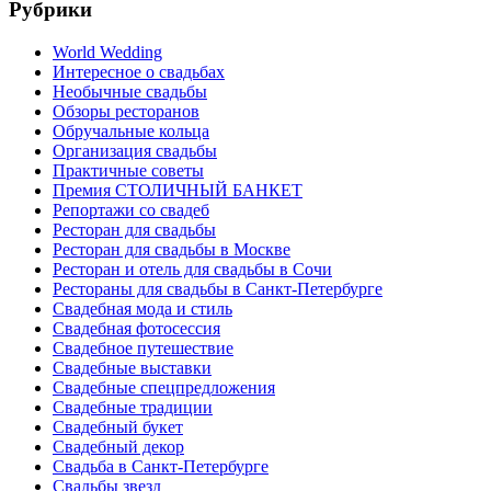
Рубрики
World Wedding
Интересное о свадьбах
Необычные свадьбы
Обзоры ресторанов
Обручальные кольца
Организация свадьбы
Практичные советы
Премия СТОЛИЧНЫЙ БАНКЕТ
Репортажи со свадеб
Ресторан для свадьбы
Ресторан для свадьбы в Москве
Ресторан и отель для свадьбы в Сочи
Рестораны для свадьбы в Санкт-Петербурге
Свадебная мода и стиль
Свадебная фотосессия
Свадебное путешествие
Свадебные выставки
Свадебные спецпредложения
Свадебные традиции
Свадебный букет
Свадебный декор
Свадьба в Санкт-Петербурге
Свадьбы звезд