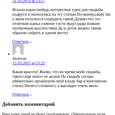
21.10.2014 at 23:17
Искала какие-нибудь интересные идеи для свадьбы
подруги и наткнулась на эту статью.По-моему,candy bar
у меня получится соорудить самой.Думаю,что это
отличная идея,а главное гости будут рады всяким
необычным вкусностям)) Да и деток можно таким
образом собрать в одном месте)
Ответить
↓
Анжела
12.03.2015 at 15:22
Какая красота! Жалко, что во время моей свадьбы,
такого еще никто не делал( На свадьбу сестры
обязательно организуем свой кэнди бар в винтажном
стиле) Ничего сложного, а выглядит очень мило.
Ответить
↓
Добавить комментарий
Ваш адрес email не будет опубликован.
Обязательные поля