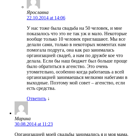
Ярославна
22.10.2014 at 14:06
У нас тоже была свадьба на 50 человек, и мне
показалось что это не так уж и мало. Некоторые
вообще только 10 человек приглашают. Мы все
делали сами, только в некоторых моментах нам
помогала подруга, она как раз занималась
организацией свадеб, а нам по дружбе кое что
делала. Если бы наш бюджет был больше проще
было обратиться в агенство. Это очень
утомительно, особенно когда работаешь а всей
организацией занимаешься мелкими набегами в
выходные. Поэтому мой совет – агенство, если
есть средства.
Ответить
↓
Марина
30.08.2014 at 11:23
Организацией моей свадьбы занимались я и моя мама.