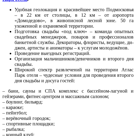
Удобная геолокация и красивейшее место Подмосковья
– в 22 км от столицы, в 12 км – от аэропорта
«Домодедово», в живописной лесной зоне. 50 га
ухоженной и охраняемой территории.
Подготовка свадьбы «под ключ» – команда опытных
свадебных менеджеров, поваров и профессионалов
банкетной службы. Декораторы, флористы, ведущие, ди-
джеи, артисты и аниматоры – к услугам молодожёнов.
Проведение выездных регистраций.
Организация мальчишников/девичников и второго дня
свадьбы.
Широкий спектр развлечений на территории Атлас
Парк отеля – чудесные условия для проведения второго
дня свадьбы и досуга гостей:
– бани, сауны и СПА комплекс с бассейном-лагуной и
гейзерами, фитнес-центром и массажным салоном;
– боулинг, бильярд;
– караоке;
– пейнтбол;
– верёвочный городок;
– спортивные площадки;
– рыбалка;
– конный клуб;