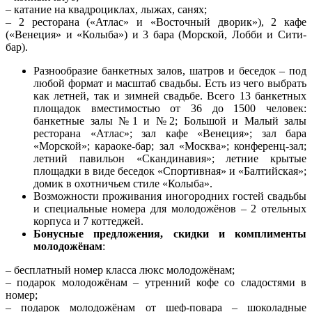
– катание на квадроциклах, лыжах, санях;
– 2 ресторана («Атлас» и «Восточный дворик»), 2 кафе
(«Венеция» и «Колыба») и 3 бара (Морской, Лобби и Сити-
бар).
Разнообразие банкетных залов, шатров и беседок – под
любой формат и масштаб свадьбы. Есть из чего выбрать
как летней, так и зимней свадьбе. Всего 13 банкетных
площадок вместимостью от 36 до 1500 человек:
банкетные залы №1 и №2; Большой и Малый залы
ресторана «Атлас»; зал кафе «Венеция»; зал бара
«Морской»; караоке-бар; зал «Москва»; конференц-зал;
летний павильон «Скандинавия»; летние крытые
площадки в виде беседок «Спортивная» и «Балтийская»;
домик в охотничьем стиле «Колыба».
Возможности проживания иногородних гостей свадьбы
и специальные номера для молодожёнов – 2 отельных
корпуса и 7 коттеджей.
Бонусные предложения, скидки и комплименты
молодожёнам
:
– бесплатный номер класса люкс молодожёнам;
– подарок молодожёнам – утренний кофе со сладостями в
номер;
– подарок молодожёнам от шеф-повара – шоколадные