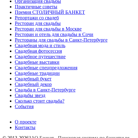
Организация свадьбы
Практичные советы
Премия СТОЛИЧНЫЙ БАНКЕТ
Репортажи со свадеб
Ресторан для свадьбы
Ресторан для свадьбы в Москве
Ресторан и отель для свадьбы в Сочи
Рестораны для свадьбы в Санкт-Петербурге
Свадебная мода и стиль
Свадебная фотосессия
Свадебное путешествие
Свадебные выставки
Свадебные спецпредложения
Свадебные традиции
Свадебный букет
Свадебный декор
Свадьба в Санкт-Петербурге
Свадьбы звезд
Сколько стоит свадьба?
События
О проекте
Контакты
© 2013-2026
ЗАО Банкет - Поисковая система по банкетным