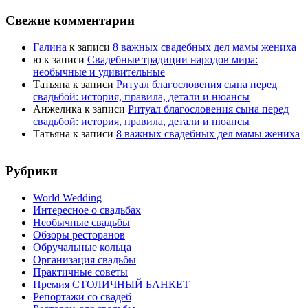
Свежие комментарии
Галина
к записи
8 важных свадебных дел мамы жениха
ю
к записи
Свадебные традиции народов мира:
необычные и удивительные
Татьяна
к записи
Ритуал благословения сына перед
свадьбой: история, правила, детали и нюансы
Анжелика
к записи
Ритуал благословения сына перед
свадьбой: история, правила, детали и нюансы
Татьяна
к записи
8 важных свадебных дел мамы жениха
Рубрики
World Wedding
Интересное о свадьбах
Необычные свадьбы
Обзоры ресторанов
Обручальные кольца
Организация свадьбы
Практичные советы
Премия СТОЛИЧНЫЙ БАНКЕТ
Репортажи со свадеб