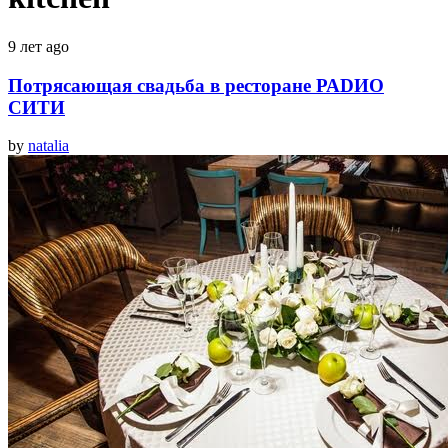
9 лет ago
Потрясающая свадьба в ресторане РАDИО
СИТИ
by
natalia