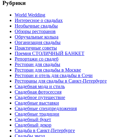
Рубрики
World Wedding
Интересное о свадьбах
Необычные свадьбы
Обзоры ресторанов
Обручальные кольца
Организация свадьбы
Практичные советы
Премия СТОЛИЧНЫЙ БАНКЕТ
Репортажи со свадеб
Ресторан для свадьбы
Ресторан для свадьбы в Москве
Ресторан и отель для свадьбы в Сочи
Рестораны для свадьбы в Санкт-Петербурге
Свадебная мода и стиль
Свадебная фотосессия
Свадебное путешествие
Свадебные выставки
Свадебные спецпредложения
Свадебные традиции
Свадебный букет
Свадебный декор
Свадьба в Санкт-Петербурге
Свадьбы звезд