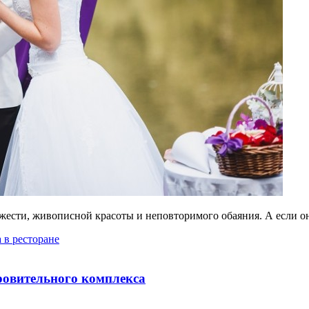
вежести, живописной красоты и неповторимого обаяния. А если 
а в ресторане
оровительного комплекса