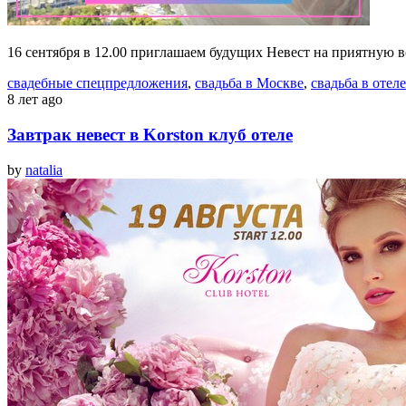
16 сентября в 12.00 приглашаем будущих Невест на приятную 
свадебные спецпредложения
,
свадьба в Москве
,
свадьба в отеле
8 лет ago
Завтрак невест в Korston клуб отеле
by
natalia