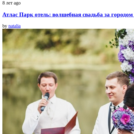
8 лет ago
Атлас Парк отель: волшебная свадьба за городом
by
natalia