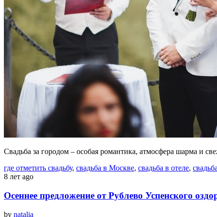
Свадьба за городом – особая романтика, атмосфера шарма и с
где отметить свадьбу
,
свадьба в Москве
,
свадьба в отеле
,
свадьб
8 лет ago
Осеннее предложение от Рублево Успенского озд
by
natalia