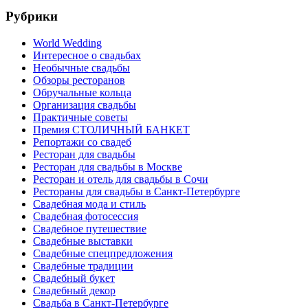
Рубрики
World Wedding
Интересное о свадьбах
Необычные свадьбы
Обзоры ресторанов
Обручальные кольца
Организация свадьбы
Практичные советы
Премия СТОЛИЧНЫЙ БАНКЕТ
Репортажи со свадеб
Ресторан для свадьбы
Ресторан для свадьбы в Москве
Ресторан и отель для свадьбы в Сочи
Рестораны для свадьбы в Санкт-Петербурге
Свадебная мода и стиль
Свадебная фотосессия
Свадебное путешествие
Свадебные выставки
Свадебные спецпредложения
Свадебные традиции
Свадебный букет
Свадебный декор
Свадьба в Санкт-Петербурге