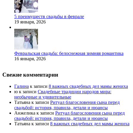
5 преимуществ свадьбы в феврале
19 января, 2026
Февральская свадьба: белоснежная зимняя романтика
16 января, 2026
Свежие комментарии
Галина
к записи
8 важных свадебных дел мамы жениха
ю
к записи
Свадебные традиции народов мира:
необычные и удивительные
Татьяна
к записи
Ритуал благословения сына перед
свадьбой: история, правила, детали и нюансы
Анжелика
к записи
Ритуал благословения сына перед
свадьбой: история, правила, детали и нюансы
Татьяна
к записи
8 важных свадебных дел мамы жениха