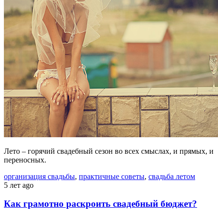
Лето – горячий свадебный сезон во всех смыслах, и прямых, и
переносных.
организация свадьбы
,
практичные советы
,
свадьба летом
5 лет ago
Как грамотно раскроить свадебный бюджет?