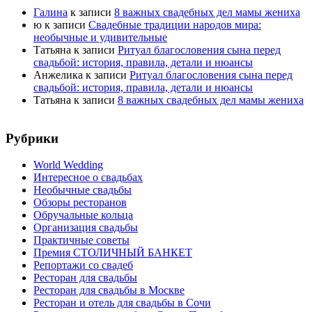
Галина
к записи
8 важных свадебных дел мамы жениха
ю
к записи
Свадебные традиции народов мира:
необычные и удивительные
Татьяна
к записи
Ритуал благословения сына перед
свадьбой: история, правила, детали и нюансы
Анжелика
к записи
Ритуал благословения сына перед
свадьбой: история, правила, детали и нюансы
Татьяна
к записи
8 важных свадебных дел мамы жениха
Рубрики
World Wedding
Интересное о свадьбах
Необычные свадьбы
Обзоры ресторанов
Обручальные кольца
Организация свадьбы
Практичные советы
Премия СТОЛИЧНЫЙ БАНКЕТ
Репортажи со свадеб
Ресторан для свадьбы
Ресторан для свадьбы в Москве
Ресторан и отель для свадьбы в Сочи