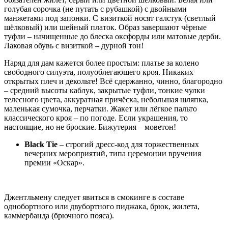
голубая сорочка (не путать с рубашкой) с двойными
манжетами под запонки. С визиткой носят галстук (светлый
шёлковый) или шейный платок. Образ завершают чёрные
туфли – начищенные до блеска оксфорды или матовые дерби.
Лаковая обувь с визиткой – дурной тон!
Наряд для дам кажется более простым: платье за колено
свободного силуэта, полуоблегающего кроя. Никаких
открытых плеч и декольте! Всё сдержанно, чинно, благородно
– средний высоты каблук, закрытые туфли, тонкие чулки
телесного цвета, аккуратная причёска, небольшая шляпка,
маленькая сумочка, перчатки. Жакет или лёгкое пальто
классического кроя – по погоде. Если украшения, то
настоящие, но не броские. Бижутерия – моветон!
Black Tie
– строгий дресс-код для торжественных
вечерних мероприятий, типа церемонии вручения
премии «Оскар».
Джентльмену следует явиться в смокинге в составе
однобортного или двубортного пиджака, брюк, жилета,
каммербанда (брючного пояса).