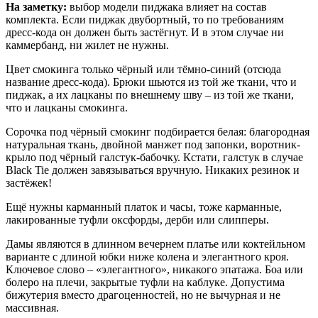
На заметку:
выбор модели пиджака влияет на состав
комплекта. Если пиджак двубортный, то по требованиям
дресс-кода он должен быть застёгнут. И в этом случае ни
каммербанд, ни жилет не нужны.
Цвет смокинга только чёрный или тёмно-синий (отсюда
название дресс-кода). Брюки шьются из той же ткани, что и
пиджак, а их лацканы по внешнему шву – из той же ткани,
что и лацканы смокинга.
Сорочка под чёрный смокинг подбирается белая: благородная
натуральная ткань, двойной манжет под запонки, воротник-
крыло под чёрный галстук-бабочку. Кстати, галстук в случае
Black Tie должен завязываться вручную. Никаких резинок и
застёжек!
Ещё нужны карманный платок и часы, тоже карманные,
лакированные туфли оксфорды, дерби или слипперы.
Дамы являются в длинном вечернем платье или коктейльном
варианте с длиной юбки ниже колена и элегантного кроя.
Ключевое слово – «элегантного», никакого эпатажа. Боа или
болеро на плечи, закрытые туфли на каблуке. Допустима
бижутерия вместо драгоценностей, но не вычурная и не
массивная.