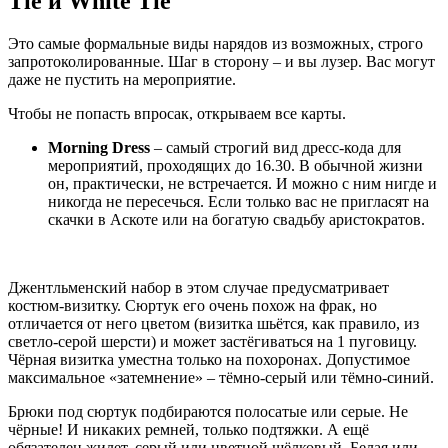
Tie и White Tie
Это самые формальные виды нарядов из возможных, строго
запротоколированные. Шаг в сторону – и вы лузер. Вас могут
даже не пустить на мероприятие.
Чтобы не попасть впросак, открываем все карты.
Morning Dress
– самый строгий вид дресс-кода для
мероприятий, проходящих до 16.30. В обычной жизни
он, практически, не встречается. И можно с ним нигде и
никогда не пересечься. Если только вас не пригласят на
скачки в Аскоте или на богатую свадьбу аристократов.
Джентльменский набор в этом случае предусматривает
костюм-визитку. Сюртук его очень похож на фрак, но
отличается от него цветом (визитка шьётся, как правило, из
светло-серой шерсти) и может застёгиваться на 1 пуговицу.
Чёрная визитка уместна только на похоронах. Допустимое
максимальное «затемнение» – тёмно-серый или тёмно-синий.
Брюки под сюртук подбираются полосатые или серые. Не
чёрные! И никаких ремней, только подтяжки. А ещё
обязателен жилет, серый или цветной шёлковый. Белая или