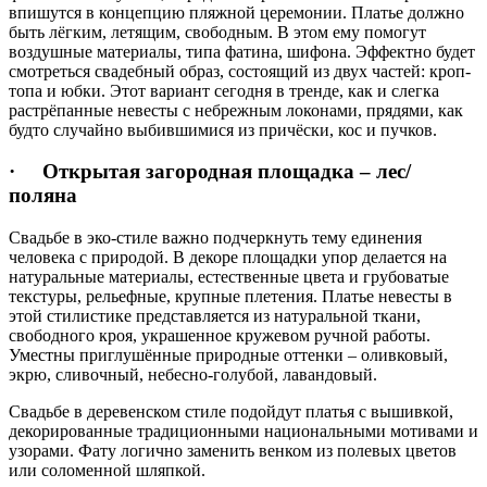
впишутся в концепцию пляжной церемонии. Платье должно
быть лёгким, летящим, свободным. В этом ему помогут
воздушные материалы, типа фатина, шифона. Эффектно будет
смотреться свадебный образ, состоящий из двух частей: кроп-
топа и юбки. Этот вариант сегодня в тренде, как и слегка
растрёпанные невесты с небрежным локонами, прядями, как
будто случайно выбившимися из причёски, кос и пучков.
· Открытая загородная площадка – лес/
поляна
Свадьбе в эко-стиле важно подчеркнуть тему единения
человека с природой. В декоре площадки упор делается на
натуральные материалы, естественные цвета и грубоватые
текстуры, рельефные, крупные плетения. Платье невесты в
этой стилистике представляется из натуральной ткани,
свободного кроя, украшенное кружевом ручной работы.
Уместны приглушённые природные оттенки – оливковый,
экрю, сливочный, небесно-голубой, лавандовый.
Свадьбе в деревенском стиле подойдут платья с вышивкой,
декорированные традиционными национальными мотивами и
узорами. Фату логично заменить венком из полевых цветов
или соломенной шляпкой.