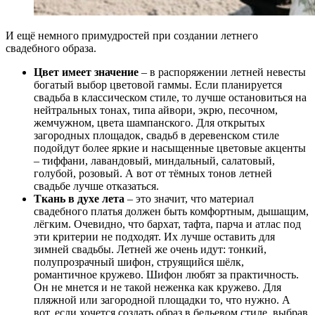
И ещё немного примудростей при создании летнего
свадебного образа.
Цвет имеет значение
– в распоряжении летней невесты
богатый выбор цветовой гаммы. Если планируется
свадьба в классическом стиле, то лучше остановиться на
нейтральных тонах, типа айвори, экрю, песочном,
жемчужном, цвета шампанского. Для открытых
загородных площадок, свадьб в деревенском стиле
подойдут более яркие и насыщенные цветовые акценты
– тиффани, лавандовый, миндальный, салатовый,
голубой, розовый. А вот от тёмных тонов летней
свадьбе лучше отказаться.
Ткань в духе лета
– это значит, что материал
свадебного платья должен быть комфортным, дышащим,
лёгким. Очевидно, что бархат, тафта, парча и атлас под
эти критерии не подходят. Их лучше оставить для
зимней свадьбы. Летней же очень идут: тонкий,
полупрозрачный шифон, струящийся шёлк,
романтичное кружево. Шифон любят за практичность.
Он не мнется и не такой неженка как кружево. Для
пляжной или загородной площадки то, что нужно. А
вот, если хочется создать образ в бельевом стиле, выбрав