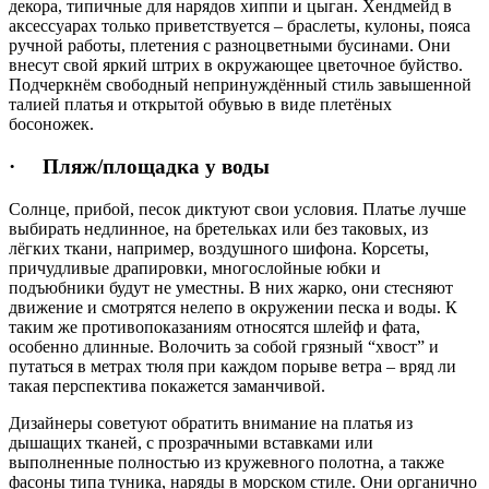
декора, типичные для нарядов хиппи и цыган. Хендмейд в
аксессуарах только приветствуется – браслеты, кулоны, пояса
ручной работы, плетения с разноцветными бусинами. Они
внесут свой яркий штрих в окружающее цветочное буйство.
Подчеркнём свободный непринуждённый стиль завышенной
талией платья и открытой обувью в виде плетёных
босоножек.
· Пляж/площадка у воды
Солнце, прибой, песок диктуют свои условия. Платье лучше
выбирать недлинное, на бретельках или без таковых, из
лёгких ткани, например, воздушного шифона. Корсеты,
причудливые драпировки, многослойные юбки и
подъюбники будут не уместны. В них жарко, они стесняют
движение и смотрятся нелепо в окружении песка и воды. К
таким же противопоказаниям относятся шлейф и фата,
особенно длинные. Волочить за собой грязный “хвост” и
путаться в метрах тюля при каждом порыве ветра – вряд ли
такая перспектива покажется заманчивой.
Дизайнеры советуют обратить внимание на платья из
дышащих тканей, с прозрачными вставками или
выполненные полностью из кружевного полотна, а также
фасоны типа туника, наряды в морском стиле. Они органично