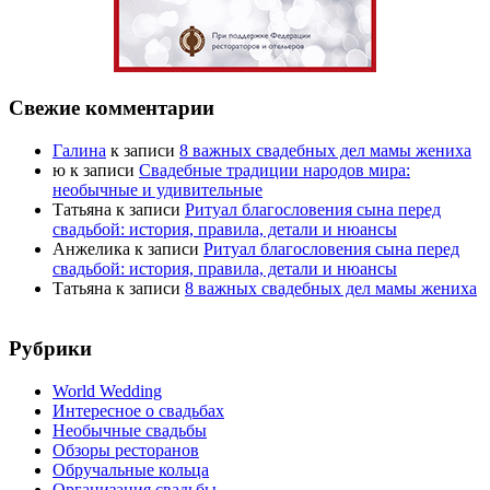
Свежие комментарии
Галина
к записи
8 важных свадебных дел мамы жениха
ю
к записи
Свадебные традиции народов мира:
необычные и удивительные
Татьяна
к записи
Ритуал благословения сына перед
свадьбой: история, правила, детали и нюансы
Анжелика
к записи
Ритуал благословения сына перед
свадьбой: история, правила, детали и нюансы
Татьяна
к записи
8 важных свадебных дел мамы жениха
Рубрики
World Wedding
Интересное о свадьбах
Необычные свадьбы
Обзоры ресторанов
Обручальные кольца
Организация свадьбы