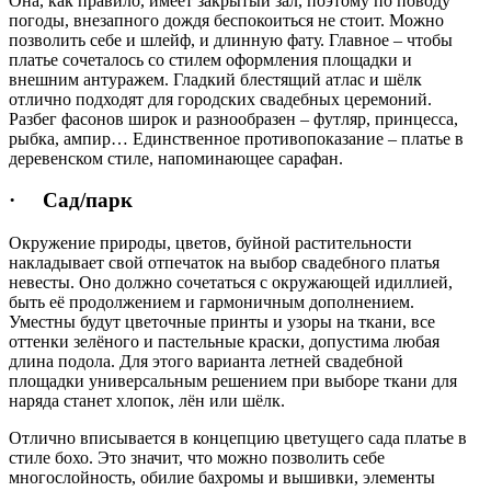
Она, как правило, имеет закрытый зал, поэтому по поводу
погоды, внезапного дождя беспокоиться не стоит. Можно
позволить себе и шлейф, и длинную фату. Главное – чтобы
платье сочеталось со стилем оформления площадки и
внешним антуражем. Гладкий блестящий атлас и шёлк
отлично подходят для городских свадебных церемоний.
Разбег фасонов широк и разнообразен – футляр, принцесса,
рыбка, ампир… Единственное противопоказание – платье в
деревенском стиле, напоминающее сарафан.
· Сад/парк
Окружение природы, цветов, буйной растительности
накладывает свой отпечаток на выбор свадебного платья
невесты. Оно должно сочетаться с окружающей идиллией,
быть её продолжением и гармоничным дополнением.
Уместны будут цветочные принты и узоры на ткани, все
оттенки зелёного и пастельные краски, допустима любая
длина подола. Для этого варианта летней свадебной
площадки универсальным решением при выборе ткани для
наряда станет хлопок, лён или шёлк.
Отлично вписывается в концепцию цветущего сада платье в
стиле бохо. Это значит, что можно позволить себе
многослойность, обилие бахромы и вышивки, элементы