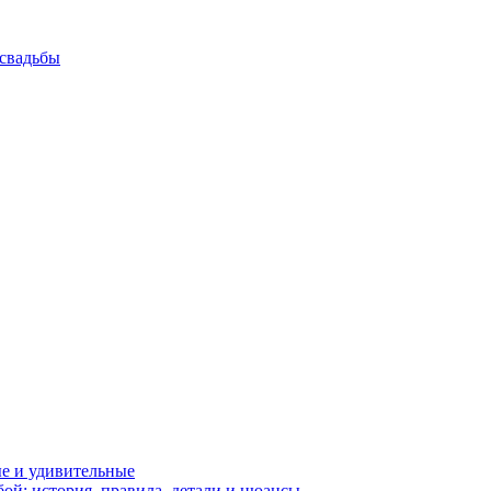
 свадьбы
е и удивительные
бой: история, правила, детали и нюансы