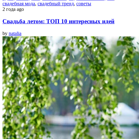
свадебная мода
,
свадебный тренд
,
советы
2 года ago
Свадьба летом: ТОП 10 интересных идей
by
natalia