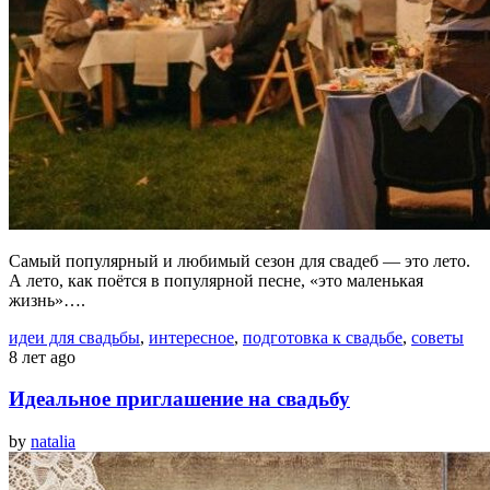
Самый популярный и любимый сезон для свадеб — это лето.
А лето, как поётся в популярной песне, «это маленькая
жизнь»….
идеи для свадьбы
,
интересное
,
подготовка к свадьбе
,
советы
8 лет ago
Идеальное приглашение на свадьбу
by
natalia