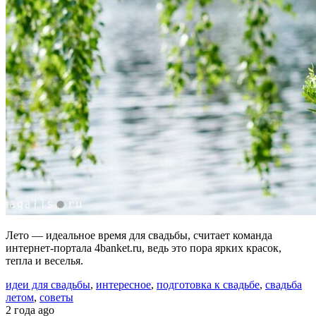
Лето — идеальное время для свадьбы, считает команда
интернет-портала 4banket.ru, ведь это пора ярких красок,
тепла и веселья.
идеи для свадьбы
,
интересное
,
подготовка к свадьбе
,
свадьба
летом
,
советы
2 года ago