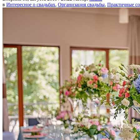
в
Интересное о свадьбах
,
Организация свадьбы
,
Практичные с