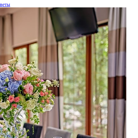
оветы