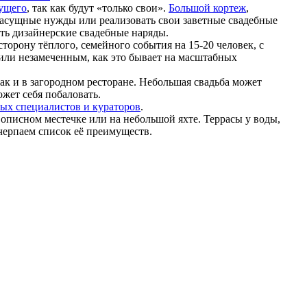
ущего
, так как будут «только свои».
Большой кортеж
,
насущные нужды или реализовать свои заветные свадебные
ить дизайнерские свадебные наряды.
сторону тёплого, семейного события на 15-20 человек, с
или незамеченным, как это бывает на масштабных
ак и в загородном ресторане. Небольшая свадьба может
жет себя побаловать.
ых специалистов и кураторов
.
вописном местечке или на небольшой яхте. Террасы у воды,
черпаем список её преимуществ.