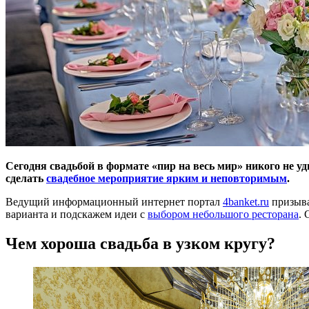
Сегодня свадьбой в формате «пир на весь мир» никого не у
сделать
свадебное мероприятие ярким и неповторимым
.
Ведущий информационный интернет портал
4banket.ru
призыва
варианта и подскажем идеи с
выбором небольшого ресторана
. 
Чем хороша свадьба в узком кругу?