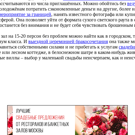
рассчитываются из числа приглашённых. Можно обойтись без
вед
молодожёнам потратить сэкономленные деньги на другие, более 
мероприятие за границей
, нанять известного фотографа или куп
ерой. Она позволяет уйти от формата сухого светского раута в 
станется без внимания и не будет себя чувствовать брошенным 
ал на 15-20 персон без проблем можно найти как в городском, т
иум класса. И
выездной церемонией бракосочетания
она также мо
равиться собственными силами и не прибегать к услугам
свадебн
ке или лесном коттедже, в белоснежном шатре в каком-нибудь жи
ые виллы – выбор у маленькой свадьбы неисчерпаем, как и неис