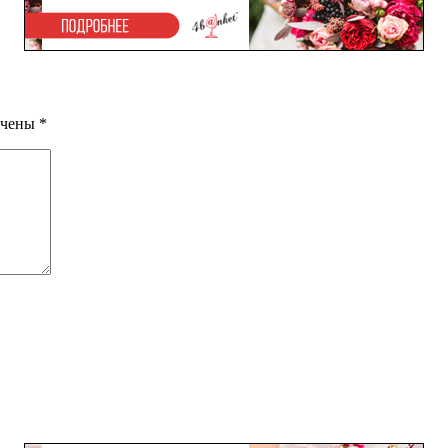
ечены
*