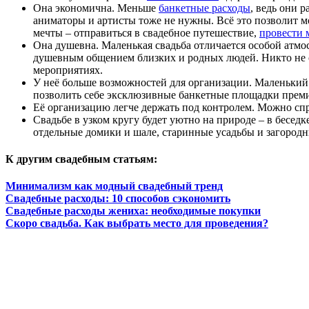
Она экономична. Меньше
банкетные расходы
, ведь они 
аниматоры и артисты тоже не нужны. Всё это позволит 
мечты – отправиться в свадебное путешествие,
провести 
Она душевна. Маленькая свадьба отличается особой атмосф
душевным общением близких и родных людей. Никто не о
мероприятиях.
У неё больше возможностей для организации. Маленький з
позволить себе эксклюзивные банкетные площадки прем
Её организацию легче держать под контролем. Можно сп
Свадьбе в узком кругу будет уютно на природе – в бесед
отдельные домики и шале, старинные усадьбы и загородн
К другим свадебным статьям:
Минимализм как модный свадебный тренд
Свадебные расходы: 10 способов сэкономить
Свадебные расходы жениха: необходимые покупки
Скоро свадьба. Как выбрать место для проведения?