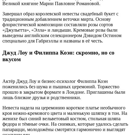
Великой княгине Марии Павловне Романовой.
Завершал образ королевской невесты свадебный букет с
традиционным добавлением веточки мирта. Основу
флористической композиции составляли розы сортов
«Джульетта», «Элла» и ландыши. Кремовые розы были
выведены английским селекционером Дэвидом Остином
специально для Габриэллы и названы в её честь.
Джуд Лоу и Филиппа Коэн: скромно, но со
вкусом
Актёр Джуд Лоу и бизнес-психолог Филиппа Коэн
поженились без шума и пышных церемоний. Торжество
прошло в закрытом формате в Лондоне. Приглашены были
лишь близкие друзья и родственники.
Невеста надела на церемонию короткое платье необычного
кроя нежно-кремового цвета и маленькую шляпку в тон. На
женихе был синий вельветовый костюм, стильная шляпа
федора и тёмные очки. На снимках, которые удалось сделать
папарацци, молодожёны смотрятся гармонично и выглядят
счастливыми.