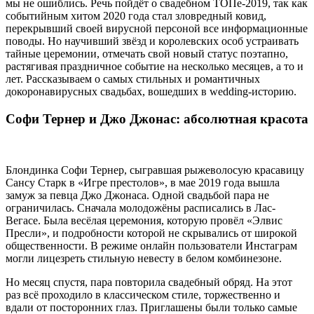
мы не ошиблись. Речь пойдёт о свадебном ТОПе-2019, так как
событийным хитом 2020 года стал зловредный ковид,
перекрывший своей вирусной персоной все информационные
поводы. Но научивший звёзд и королевских особ устраивать
тайные церемонии, отмечать свой новый статус поэтапно,
растягивая праздничное событие на несколько месяцев, а то и
лет. Рассказываем о самых стильных и романтичных
докоронавирусных свадьбах, вошедших в wedding-историю.
Софи Тернер и Джо Джонас: абсолютная красота
Блондинка Софи Тернер, сыгравшая рыжеволосую красавицу
Сансу Старк в «Игре престолов», в мае 2019 года вышла
замуж за певца Джо Джонаса. Одной свадьбой пара не
ограничилась. Сначала молодожёны расписались в Лас-
Вегасе. Была весёлая церемония, которую провёл «Элвис
Пресли», и подробности которой не скрывались от широкой
общественности. В режиме онлайн пользователи Инстаграм
могли лицезреть стильную невесту в белом комбинезоне.
Но месяц спустя, пара повторила свадебный обряд. На этот
раз всё проходило в классическом стиле, торжественно и
вдали от посторонних глаз. Приглашены были только самые