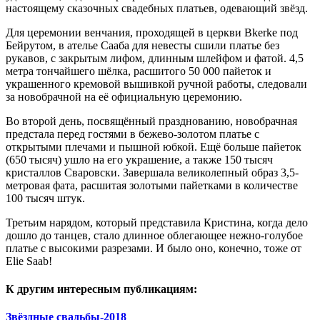
настоящему сказочных свадебных платьев, одевающий звёзд.
Для церемонии венчания, проходящей в церкви Bkerke под
Бейрутом, в ателье Сааба для невесты сшили платье без
рукавов, с закрытым лифом, длинным шлейфом и фатой. 4,5
метра тончайшего шёлка, расшитого 50 000 пайеток и
украшенного кремовой вышивкой ручной работы, следовали
за новобрачной на её официальную церемонию.
Во второй день, посвящённый празднованию, новобрачная
предстала перед гостями в бежево-золотом платье с
открытыми плечами и пышной юбкой. Ещё больше пайеток
(650 тысяч) ушло на его украшение, а также 150 тысяч
кристаллов Сваровски. Завершала великолепный образ 3,5-
метровая фата, расшитая золотыми пайетками в количестве
100 тысяч штук.
Третьим нарядом, который представила Кристина, когда дело
дошло до танцев, стало длинное облегающее нежно-голубое
платье с высокими разрезами. И было оно, конечно, тоже от
Elie Saab!
К другим интересным публикациям:
Звёздные свадьбы-2018