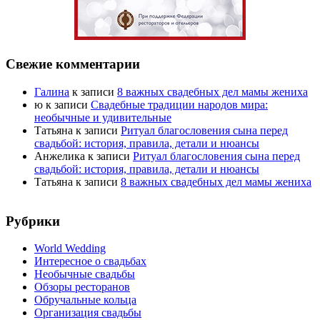
Свежие комментарии
Галина
к записи
8 важных свадебных дел мамы жениха
ю
к записи
Свадебные традиции народов мира:
необычные и удивительные
Татьяна
к записи
Ритуал благословения сына перед
свадьбой: история, правила, детали и нюансы
Анжелика
к записи
Ритуал благословения сына перед
свадьбой: история, правила, детали и нюансы
Татьяна
к записи
8 важных свадебных дел мамы жениха
Рубрики
World Wedding
Интересное о свадьбах
Необычные свадьбы
Обзоры ресторанов
Обручальные кольца
Организация свадьбы