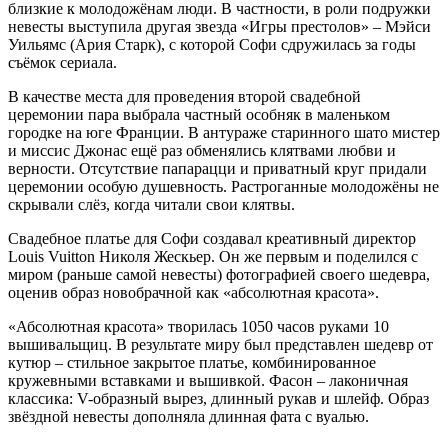
близкие к молодожёнам люди. В частности, в роли подружки
невесты выступила другая звезда «Игры престолов» – Мэйси
Уильямс (Ария Старк), с которой Софи сдружилась за годы
съёмок сериала.
В качестве места для проведения второй свадебной
церемонии пара выбрала частный особняк в маленьком
городке на юге Франции. В антураже старинного шато мистер
и миссис Джонас ещё раз обменялись клятвами любви и
верности. Отсутствие папарацци и приватный круг придали
церемонии особую душевность. Растроганные молодожёны не
скрывали слёз, когда читали свои клятвы.
Свадебное платье для Софи создавал креативный директор
Louis Vuitton Николя Жескьер. Он же первым и поделился с
миром (раньше самой невесты) фотографией своего шедевра,
оценив образ новобрачной как «абсолютная красота».
«Абсолютная красота» творилась 1050 часов руками 10
вышивальщиц. В результате миру был представлен шедевр от
кутюр – стильное закрытое платье, комбинированное
кружевными вставками и вышивкой. Фасон – лаконичная
классика: V-образный вырез, длинный рукав и шлейф. Образ
звёздной невесты дополняла длинная фата с вуалью.