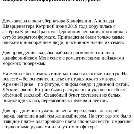
Дочь актёра и экс-губернатора Калифорнии Арнольда
Шварценеггера Кэтрин 8 июня 2019 года обручилась с
актёром Крисом Праттом. Церемония венчания проходила в
сугубо закрытом формате. Приглашены были только самые
близкие к новобрачным люди, в основном члены их семей.
Для проведения свадьбы выбрали роскошную виллу в
калифорнийском Монтесито с романтическими пейзажами
морского побережья.
На женихе был тёмно-синий костюм и атласный галстук. На
невесте – белоснежное платье от итальянского кутюрье
Армани Приве – по фигуре, с лифом бандо и длинной фатой.
Лёгкие локоны Кэтрин были распущены и украшены сбоку
объёмной заколкой. Свадебный букет составлен из белых
пионовидных роз, перевязанных шёлковой лентой.
Для праздничного ужина невеста переоделась во второй
наряд, выполненный тем же дизайнером. На этот раз это было
изящное платье благородного цвета слоновой кости, с красиво
спущенными рукавами и силуэтом по фигуре.