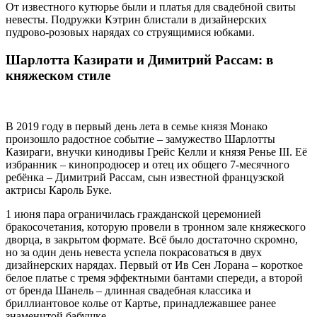
От известного кутюрье были и платья для свадебной свиты
невесты. Подружки Кэтрин блистали в дизайнерских
пудрово-розовых нарядах со струящимися юбками.
Шарлотта Казирати и Димитрий Рассам: в
княжеском стиле
В 2019 году в первый день лета в семье князя Монако
произошло радостное событие – замужество Шарлотты
Казираги, внучки кинодивы Грейс Келли и князя Ренье III. Её
избранник – кинопродюсер и отец их общего 7-месячного
ребёнка – Димитрий Рассам, сын известной французской
актрисы Кароль Буке.
1 июня пара ограничилась гражданской церемонией
бракосочетания, которую провели в тронном зале княжеского
дворца, в закрытом формате. Всё было достаточно скромно,
но за один день невеста успела покрасоваться в двух
дизайнерских нарядах. Первый от Ив Сен Лорана – короткое
белое платье с тремя эффектными бантами спереди, а второй
от бренда Шанель – длинная свадебная классика и
бриллиантовое колье от Картье, принадлежавшее ранее
знаменитой бабушке.