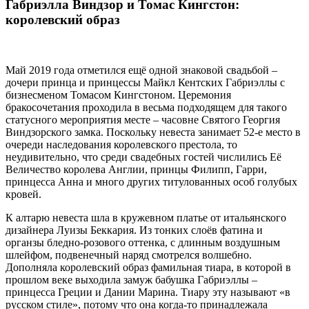
Габриэлла Виндзор и Томас Кингстон:
королевский образ
Май 2019 года отметился ещё одной знаковой свадьбой –
дочери принца и принцессы Майкл Кентских Габриэллы с
бизнесменом Томасом Кингстоном. Церемония
бракосочетания проходила в весьма подходящем для такого
статусного мероприятия месте – часовне Святого Георгия
Виндзорского замка. Поскольку невеста занимает 52-е место в
очереди наследования королевского престола, то
неудивительно, что среди свадебных гостей числились Её
Величество королева Англии, принцы Филипп, Гарри,
принцесса Анна и много других титулованных особ голубых
кровей.
К алтарю невеста шла в кружевном платье от итальянского
дизайнера Луизы Беккария. Из тонких слоёв фатина и
органзы бледно-розового оттенка, с длинным воздушным
шлейфом, подвенечный наряд смотрелся волшебно.
Дополняла королевский образ фамильная тиара, в которой в
прошлом веке выходила замуж бабушка Габриэллы –
принцесса Греции и Дании Марина. Тиару эту называют «в
русском стиле», потому что она когда-то принадлежала