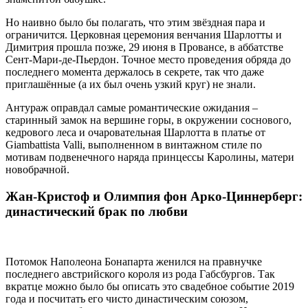
Но наивно было бы полагать, что этим звёздная пара и
ограничится. Церковная церемония венчания Шарлотты и
Димитрия прошла позже, 29 июня в Провансе, в аббатстве
Сент-Мари-де-Пьердон. Точное место проведения обряда до
последнего момента держалось в секрете, так что даже
приглашённые (а их был очень узкий круг) не знали.
Антураж оправдал самые романтические ожидания –
старинный замок на вершине горы, в окружении соснового,
кедрового леса и очаровательная Шарлотта в платье от
Giambattista Valli, выполненном в винтажном стиле по
мотивам подвенечного наряда принцессы Каролины, матери
новобрачной.
Жан-Кристоф и Олимпия фон Арко-Циннерберг:
династический брак по любви
Потомок Наполеона Бонапарта женился на правнучке
последнего австрийского короля из рода Габсбургов. Так
вкратце можно было бы описать это свадебное событие 2019
года и посчитать его чисто династическим союзом,