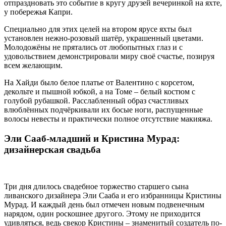
отпраздновать это событие в кругу друзей вечеринкой на яхте,
у побережья Капри.
Специально для этих целей на втором ярусе яхты был
установлен нежно-розовый шатёр, украшенный цветами.
Молодожёны не прятались от любопытных глаз и с
удовольствием демонстрировали миру своё счастье, позируя
всем желающим.
На Хайди было белое платье от Валентино с корсетом,
декольте и пышной юбкой, а на Томе – белый костюм с
голубой рубашкой. Расслабленный образ счастливых
влюблённых подчёркивали их босые ноги, распущенные
волосы невесты и практически полное отсутствие макияжа.
Эли Сааб-младший и Кристина Мурад:
дизайнерская свадьба
Три дня длилось свадебное торжество старшего сына
ливанского дизайнера Эли Сааба и его избранницы Кристины
Мурад. И каждый день был отмечен новым подвенечным
нарядом, один роскошнее другого. Этому не приходится
удивляться, ведь свекор Кристины – знаменитый создатель по-