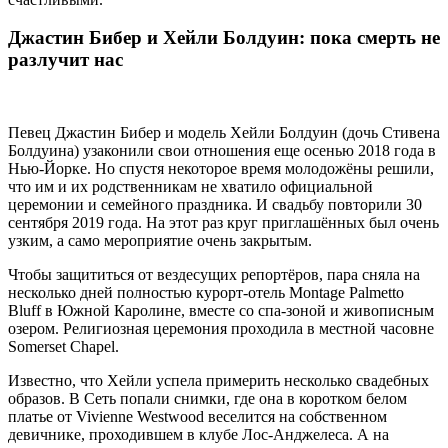
Джастин Бибер и Хейли Болдуин: пока смерть не
разлучит нас
Певец Джастин Бибер и модель Хейли Болдуин (дочь Стивена
Болдуина) узаконили свои отношения еще осенью 2018 года в
Нью-Йорке. Но спустя некоторое время молодожёны решили,
что им и их родственникам не хватило официальной
церемонии и семейного праздника. И свадьбу повторили 30
сентября 2019 года. На этот раз круг приглашённых был очень
узким, а само мероприятие очень закрытым.
Чтобы защититься от вездесущих репортёров, пара сняла на
несколько дней полностью курорт-отель Montage Palmetto
Bluff в Южной Каролине, вместе со спа-зоной и живописным
озером. Религиозная церемония проходила в местной часовне
Somerset Chapel.
Известно, что Хейли успела примерить несколько свадебных
образов. В Сеть попали снимки, где она в коротком белом
платье от Vivienne Westwood веселится на собственном
девичнике, проходившем в клубе Лос-Анджелеса. А на