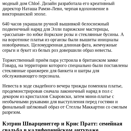
модный дом Chloé. Дизайн разработала его креативный
директор Наташа Рамзи-Леви, черпая вдохновение в
викторианской эпохе.
640 часов украшали ручной вышивкой белоснежный
подвенечный наряд для Элли парижские мастерицы,
«рассыпая» по юбке йоркские розы и стеклянные бусины. А
на воротнике платья из органзы были вышиты инициалы
новобрачных. Целомудренная длинная фата, жемчужные
серьги и букет из белых роз довершили образ невесты.
Торжественный приём пара устроила в британском замке
Говард, на территории которого специально были поставлены
стеклянные оранжереи для банкета и шатры для
обслуживающего персонала.
Невеста в ходе свадебного вечера трижды поменяла платье,
продемонстрировав сначала лаконичный наряд в пол с
декором из кристаллов Сваровски, затем мини-платье с
необычными рукавами для выступления перед гостями и
финальный шёлковый образ от Стеллы Маккартни со смелым
разрезом.
Кэтрин Шварценеггер и Крис Пратт: семейная
свадьба в калифорнийском антураже