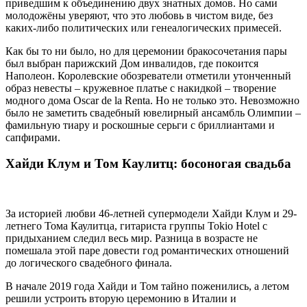
приведшим к объединению двух знатных домов. Но сами
молодожёны уверяют, что это любовь в чистом виде, без
каких-либо политических или генеалогических примесей.
Как бы то ни было, но для церемонии бракосочетания пары
был выбран парижский Дом инвалидов, где покоится
Наполеон. Королевские обозреватели отметили утонченный
образ невесты – кружевное платье с накидкой – творение
модного дома Oscar de la Renta. Но не только это. Невозможно
было не заметить свадебный ювелирный ансамбль Олимпии –
фамильную тиару и роскошные серьги с бриллиантами и
сапфирами.
Хайди Клум и Том Каулитц: босоногая свадьба
За историей любви 46-летней супермодели Хайди Клум и 29-
летнего Тома Каулитца, гитариста группы Tokio Hotel с
придыханием следил весь мир. Разница в возрасте не
помешала этой паре довести год романтических отношений
до логического свадебного финала.
В начале 2019 года Хайди и Том тайно поженились, а летом
решили устроить вторую церемонию в Италии и