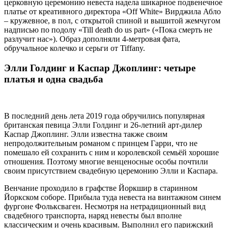
церковную церемонию невеста надела шикарное подвенечное
платье от креативного директора «Off White» Вирджила Абло
– кружевное, в пол, с открытой спиной и вышитой жемчугом
надписью по подолу «Till death do us part» («Пока смерть не
разлучит нас»). Образ дополняли 4-метровая фата,
обручальное колечко и серьги от Tiffany.
Элли Голдинг и Каспар Джоплинг: четыре
платья и одна свадьба
В последний день лета 2019 года обручились популярная
британская певица Элли Голдинг и 26-летний арт-дилер
Каспар Джоплинг. Элли известна также своим
непродолжительным романом с принцем Гарри, что не
помешало ей сохранить с ним и королевской семьёй хорошие
отношения. Поэтому многие венценосные особы почтили
своим присутствием свадебную церемонию Элли и Каспара.
Венчание проходило в графстве Йоркшир в старинном
Йоркском соборе. Прибыла туда невеста на винтажном синем
фургоне Фольксваген. Несмотря на нетрадиционный вид
свадебного транспорта, наряд невесты был вполне
классическим и очень красивым. Выполнил его парижский