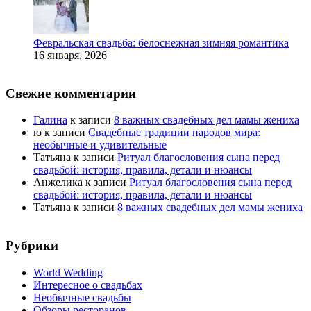
Февральская свадьба: белоснежная зимняя романтика
16 января, 2026
Свежие комментарии
Галина
к записи
8 важных свадебных дел мамы жениха
ю
к записи
Свадебные традиции народов мира:
необычные и удивительные
Татьяна
к записи
Ритуал благословения сына перед
свадьбой: история, правила, детали и нюансы
Анжелика
к записи
Ритуал благословения сына перед
свадьбой: история, правила, детали и нюансы
Татьяна
к записи
8 важных свадебных дел мамы жениха
Рубрики
World Wedding
Интересное о свадьбах
Необычные свадьбы
Обзоры ресторанов