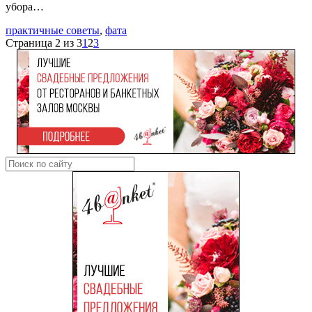
убора…
практичные советы
,
фата
Страница 2 из 3
1
2
3