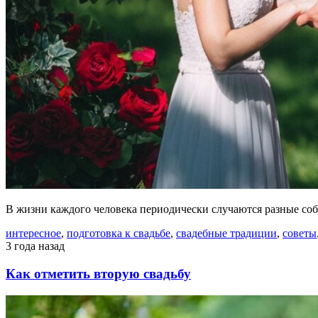
В жизни каждого человека периодически случаются разные соб
интересное
,
подготовка к свадьбе
,
свадебные традиции
,
советы
3 года назад
Как отметить вторую свадьбу