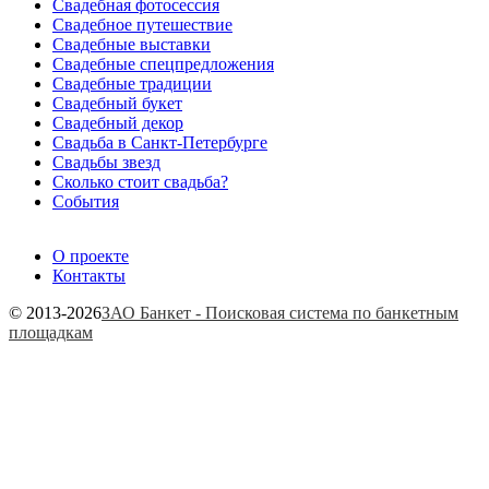
Свадебная фотосессия
Свадебное путешествие
Свадебные выставки
Свадебные спецпредложения
Свадебные традиции
Свадебный букет
Свадебный декор
Свадьба в Санкт-Петербурге
Свадьбы звезд
Сколько стоит свадьба?
События
О проекте
Контакты
© 2013-2026
ЗАО Банкет - Поисковая система по банкетным
площадкам