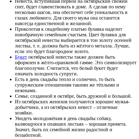
Невеста, вступившая первой на октябрьский свежий
снег, будет главенствовать в доме. А сделав по нему
несколько шагов, она обеспечит себе уникальность в
глазах любимого. Для своего мужа она останется
навсегда единственной и желанной.
Приколотая к свадебному платью булавка наделит
новобрачную семейным счастьем. Цвет булавки для
октябрьской невесты выбирается в тон золоту осенней
листвы, т. е. должна быть из жёлтого металла. Лучше,
если это будет благородное золото.
Букет
октябрьской невесты также должен быть
оформлен в жёлто-оранжевой гамме. Это символизирует
благополучие. Считается, что белый букет будет
означать холодность супруги.
Есть в день свадьбы тепло и солнечно, то быть
супружеским отношениям такими же тёплыми и
нежными.
Семье, созданной в октябре, быть дружной и большой.
Из октябрьских женихов получаются хорошие мужья-
добытчики, а из октябрьских невест – отличные
хозяйки.
Увидеть молодожёнам в день свадьбы собаку,
валяющуюся в опавших листьях – хорошая примета.
Значит, быть их семейной жизни радостной и
беззаботной.