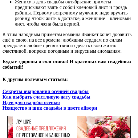
Жениху в день свадьбы октябрьские приметы
предписывают взять с собой кленовый лист и гроздь
рябины. Первому встречному мужчине надо вручить
рябину, чтобы жить в достатке, а женщине – кленовый
лист, чтобы жена была верной.
К этим народным приметам команда 4Банкет хочет добавить
ещё и свою, на все времена: любящим сердцам по силам
преодолеть любые препятствия и сделать свою жизнь
счастливой, вопреки погодным и вирусным аномалиям.
Будьте здоровы и счастливы! И красивых вам свадебных
событий!
К другим полезным статьям:
Секреты очарования осенней
с
вадьбы
Как выбрать счастливую дату свадьбы
Идеи для свадьбы осенью
Изящество и шик свадьбы в цвете айвори