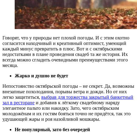
Говорят, что у природы нет плохой погоды. И с этим охотно
согласится находчивый и креативный оптимист, умеющий
каждый минус превратить в плюс. Вот и с октябрьскими
недостатками в плане проведения свадеб та же история. Их
всегда можно сгладить очевидными преимуществами этого
месяца.
Жарко и душно не будет
Непостоянство октябрьской погоды – не секрет. Да, возможны
внезапные похолодания, порывы ветра и дожди. Но от них
легко защититься,
выбрав для торжества закрытый банкетный
зал в ресторане
и добавив к лёгкому свадебному наряду
элегантное пальто или накидку. Зато, чего октябрьским
молодожёнам и их гостям бояться точно не придётся, так это
удушающей жары и роя назойливой мошкары.
Не популярный, зато без очередей