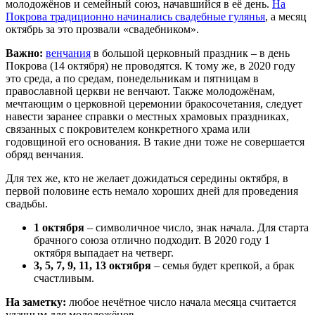
молодожёнов и семейный союз, начавшийся в её день.
На
Покрова традиционно начинались свадебные гулянья
, а месяц
октябрь за это прозвали «свадебником».
Важно:
венчания
в большой церковный праздник – в день
Покрова (14 октября) не проводятся. К тому же, в 2020 году
это среда, а по средам, понедельникам и пятницам в
православной церкви не венчают. Также молодожёнам,
мечтающим о церковной церемонии бракосочетания, следует
навести заранее справки о местных храмовых праздниках,
связанных с покровителем конкретного храма или
годовщиной его основания. В такие дни тоже не совершается
обряд венчания.
Для тех же, кто не желает дожидаться середины октября, в
первой половине есть немало хороших дней для проведения
свадьбы.
1 октября
– символичное число, знак начала. Для старта
брачного союза отлично подходит. В 2020 году 1
октября выпадает на четверг.
3, 5, 7, 9, 11, 13 октября
– семья будет крепкой, а брак
счастливым.
На заметку:
любое нечётное число начала месяца считается
удачным для молодожёнов.