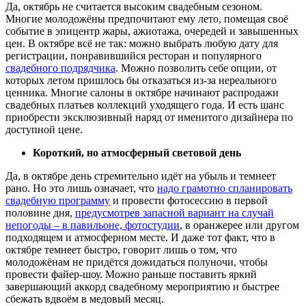
Да, октябрь не считается высоким свадебным сезоном.
Многие молодожёны предпочитают ему лето, помещая своё
событие в эпицентр жары, ажиотажа, очередей и завышенных
цен. В октябре всё не так: можно выбрать любую дату для
регистрации, понравившийся ресторан и популярного
свадебного подрядчика
. Можно позволить себе опции, от
которых летом пришлось бы отказаться из-за нереального
ценника. Многие салоны в октябре начинают распродажи
свадебных платьев коллекций уходящего года. И есть шанс
приобрести эксклюзивный наряд от именитого дизайнера по
доступной цене.
Короткий, но атмосферный световой день
Да, в октябре день стремительно идёт на убыль и темнеет
рано. Но это лишь означает, что
надо грамотно спланировать
свадебную программу
и провести фотосессию в первой
половине дня,
предусмотрев запасной вариант на случай
непогоды – в павильоне, фотостудии
, в оранжерее или другом
подходящем и атмосферном месте. И даже тот факт, что в
октябре темнеет быстро, говорит лишь о том, что
молодожёнам не придётся дожидаться полуночи, чтобы
провести файер-шоу. Можно раньше поставить яркий
завершающий аккорд свадебному мероприятию и быстрее
сбежать вдвоём в медовый месяц.