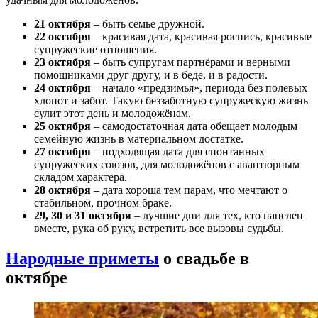
21 октября
– быть семье дружной.
22 октября
– красивая дата, красивая роспись, красивые
супружеские отношения.
23 октября
– быть супругам партнёрами и верными
помощниками друг другу, и в беде, и в радости.
24 октября
– начало «предзимья», периода без полевых
хлопот и забот. Такую беззаботную супружескую жизнь
сулит этот день и молодожёнам.
25 октября
– самодостаточная дата обещает молодым
семейную жизнь в материальном достатке.
27 октября
– подходящая дата для спонтанных
супружеских союзов, для молодожёнов с авантюрным
складом характера.
28 октября
– дата хороша тем парам, что мечтают о
стабильном, прочном браке.
29, 30 и 31 октября
– лучшие дни для тех, кто нацелен
вместе, рука об руку, встретить все вызовы судьбы.
Народные приметы
о свадьбе в
октябре